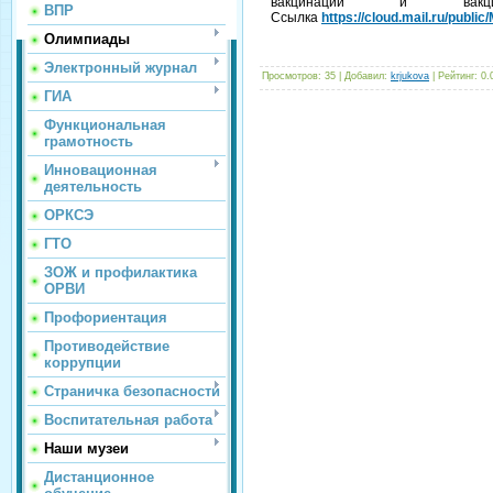
вакцинации и вакцино
ВПР
Ссылка
https://cloud.mail.ru/publ
Олимпиады
Электронный журнал
Просмотров
: 35 |
Добавил
:
krjukova
|
Рейтинг
:
0.
ГИА
Функциональная
грамотность
Инновационная
деятельность
ОРКСЭ
ГТО
ЗОЖ и профилактика
ОРВИ
Профориентация
Противодействие
коррупции
Страничка безопасности
Воспитательная работа
Наши музеи
Дистанционное