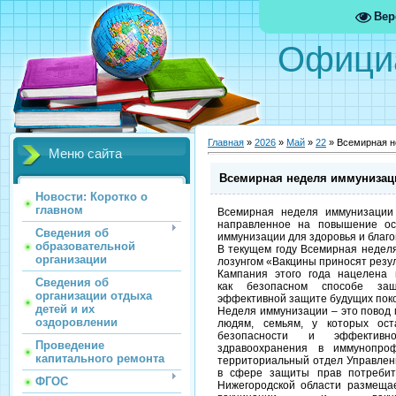
Вер
Офици
Главная
»
2026
»
Май
»
22
» Всемирная н
Меню сайта
Всемирная неделя иммунизац
Новости: Коротко о
главном
Всемирная неделя иммунизации
направленное на повышение ос
Сведения об
иммунизации для здоровья и благо
образовательной
В текущем году Всемирная недел
организации
лозунгом «Вакцины приносят резул
Кампания этого года нацелена
Сведения об
как безопасном способе за
организации отдыха
эффективной защите будущих пок
детей и их
Неделя иммунизации – это повод
оздоровлении
людям, семьям, у которых ос
безопасности и эффективн
Проведение
здравоохранения в иммунопроф
капитального ремонта
территориальный отдел Управлен
в сфере защиты прав потребит
ФГОС
Нижегородской области размещ