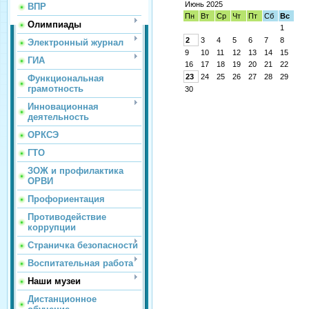
Июнь 2025
ВПР
Пн
Вт
Ср
Чт
Пт
Сб
Вс
Олимпиады
1
2
3
4
5
6
7
8
Электронный журнал
9
10
11
12
13
14
15
ГИА
16
17
18
19
20
21
22
23
24
25
26
27
28
29
Функциональная
грамотность
30
Инновационная
деятельность
ОРКСЭ
ГТО
ЗОЖ и профилактика
ОРВИ
Профориентация
Противодействие
коррупции
Страничка безопасности
Воспитательная работа
Наши музеи
Дистанционное