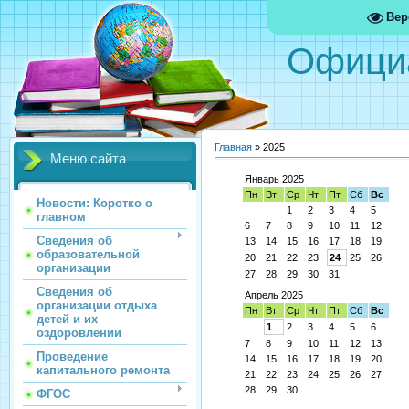
Вер
Офици
Главная
»
2025
Меню сайта
Январь 2025
Пн
Вт
Ср
Чт
Пт
Сб
Вс
Новости: Коротко о
1
2
3
4
5
главном
6
7
8
9
10
11
12
Сведения об
13
14
15
16
17
18
19
образовательной
20
21
22
23
24
25
26
организации
27
28
29
30
31
Сведения об
Апрель 2025
организации отдыха
Пн
Вт
Ср
Чт
Пт
Сб
Вс
детей и их
1
2
3
4
5
6
оздоровлении
7
8
9
10
11
12
13
Проведение
14
15
16
17
18
19
20
капитального ремонта
21
22
23
24
25
26
27
28
29
30
ФГОС