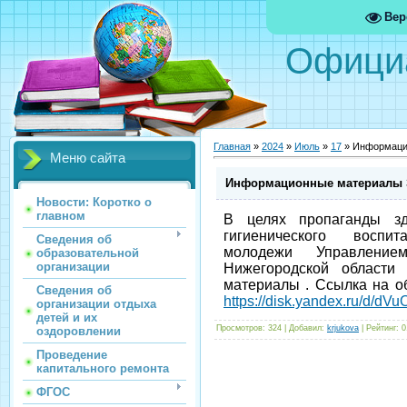
Вер
Офици
Главная
»
2024
»
Июль
»
17
» Информаци
Меню сайта
Информационные материалы
Новости: Коротко о
главном
В целях пропаганды з
гигиенического восп
Сведения об
молодежи
Управлени
образовательной
организации
Нижегородской области
с
материалы . Ссылка на 
Сведения об
https://disk.yandex.ru/d/dV
организации отдыха
детей и их
Просмотров
: 324 |
Добавил
:
krjukova
|
Рейтинг
:
0
оздоровлении
Проведение
капитального ремонта
ФГОС