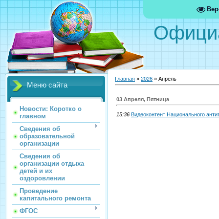
Вер
Офици
Главная
»
2026
»
Апрель
Меню сайта
03 Апреля, Пятница
Новости: Коротко о
15:36
Видеоконтент Национального анти
главном
Сведения об
образовательной
организации
Сведения об
организации отдыха
детей и их
оздоровлении
Проведение
капитального ремонта
ФГОС